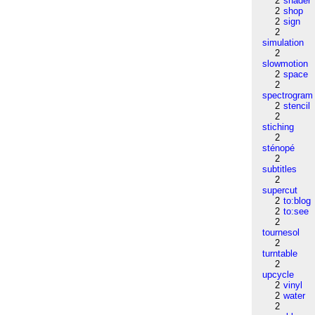
2
shader
2
shop
2
sign
2
simulation
2
slowmotion
2
space
2
spectrogram
2
stencil
2
stiching
2
sténopé
2
subtitles
2
supercut
2
to:blog
2
to:see
2
tournesol
2
turntable
2
upcycle
2
vinyl
2
water
2