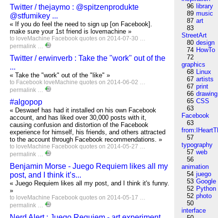
96
library
Twitter / thejaymo : @spitzenprodukte
89
music
@stfumikey ...
87
art
« If you do feel the need to sign up [on Facebook].
83
make sure your 1st friend is lovemachine »
StreetArt
to
loveMachine
Facebook
quotes
on 2014-07-30 …
80
design
permalink
…
74
HowTo
72
Twitter / erwinverb : Take the "work" out of the
graphics
...
68
Linux
« Take the "work" out of the "like" »
67
artists
to
Facebook
loveMachine
quotes
on 2014-06-02 …
67
print
permalink
…
66
drawing
65
CSS
#algopop
63
« Deswaef has had it installed on his own Facebook
Facebook
account, and has liked over 30,000 posts with it,
63
causing confusion and distortion of the Facebook
from:IHeartT
experience for himself, his friends, and others attracted
57
to the account through Facebook recommendations. »
typography
to
loveMachine
Facebook
quotes
on 2014-05-27 …
57
web
permalink
…
56
Benjamin Morse - Juego Requiem likes all my
animation
54
juego
post, and I think it’s...
53
Google
« Juego Requiem likes all my post, and I think it's funny.
52
Python
»
52
photo
to
loveMachine
Facebook
quotes
on 2014-05-17 …
50
permalink
…
interface
Nerd Alert : Juego Requiem - art experiment...
50