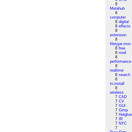
8
Metahub
8
computer
8
digital
8
effects
8
extension
8
filetype:mov
8
free
8
mod
8
performance
8
realtime
8
search
8
to:install
8
wireless
7
CAD
7
CV
7
GUI
7
Gimp
7
Hotglue
7
IR
7
NYC
7