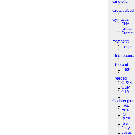
Cinerella
1
CreativeCod
1
Cymatics
1
DNA
1
Debian
1
Dremel
1
ESP8266
1
Eeepc
1
Electroopera
1
Etherpad
1
Flattr
1
Freecad
1
GP2X
1
GSM
1
GTA
1
Godotengine
1
HAL
1
Haxe
1
IOT
1
IPFS
1
ISS
1
Jekyll
1
Jesus