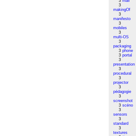
3
mail
3
makingOf
3
manifesto
3
mobiles
3
multi-OS
3
packaging
3
phone
3
portal
3
presentation
3
procedural
3
projector
3
pédagogie
3
screenshot
3
scéno
3
sensors
3
standard
3
textures