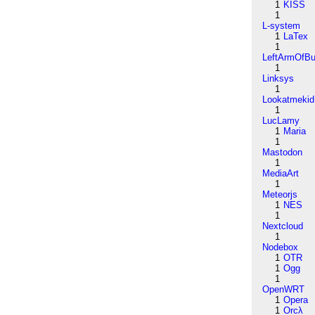
1
KISS
1
L-system
1
LaTex
1
LeftArmOfB
1
Linksys
1
Lookatmekid
1
LucLamy
1
Maria
1
Mastodon
1
MediaArt
1
Meteorjs
1
NES
1
Nextcloud
1
Nodebox
1
OTR
1
Ogg
1
OpenWRT
1
Opera
1
Orcλ