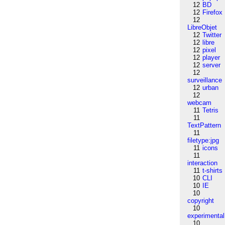
12
BD
12
Firefox
12
LibreObjet
12
Twitter
12
libre
12
pixel
12
player
12
server
12
surveillance
12
urban
12
webcam
11
Tetris
11
TextPattern
11
filetype:jpg
11
icons
11
interaction
11
t-shirts
10
CLI
10
IE
10
copyright
10
experimental
10