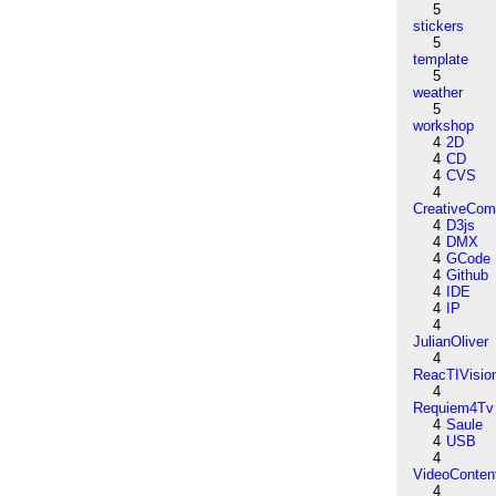
5
stickers
5
template
5
weather
5
workshop
4
2D
4
CD
4
CVS
4
CreativeCo
4
D3js
4
DMX
4
GCode
4
Github
4
IDE
4
IP
4
JulianOliver
4
ReacTIVisio
4
Requiem4Tv
4
Saule
4
USB
4
VideoConten
4