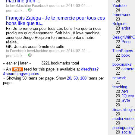
machine (rien ...
24
Youtube
to
loveMachine
Facebook
quotes
on 2014-03-04 …
24
permalink
…
framework
François Zajéga - Je te remercie pour tous ces
23
bons like que tu...
Belgium
23
artist
Fz: Je te remercie pour tous ces bons like que tu nous
22
prodigues quotidiennement. Soit béni, ô love machine,
DesignWithG
ainsi que Juego Requiem ton émissaire dans notre
22
Pong
réalité,.
22
GK: Je suis aussi émule du culte
TechPapers
to
Facebook
loveMachine
quotes
on 2014-02-20 …
22
book
permalink
…
22
« earlier
|
later »
3221 bookmarks total
bookmarks
22
camera
» An
feed for this page is available at
/feed/rss?
22
&searchtags=quotes
.
network
» Showing 50 items per page.
Show
20
,
50
,
100
items per
21
page.
teaching
20
API
20
JQuery
20
SVG
20
SearchEngin
20
media:video
20
photography
20
social