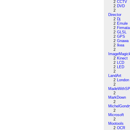
2
CCTV
2
DVD
2
Director
2
Dj
2
Emule
2
Firmata
2
GLSL
2
GPS
2
Gnawa
2
Ikea
2
ImageMagic
2
Kinect
2
LCD
2
LED
2
LandArt
2
London
2
MadeWithSP
2
MarkDown
2
MichelGondr
2
Microsoft
2
Mootools
2
OCR