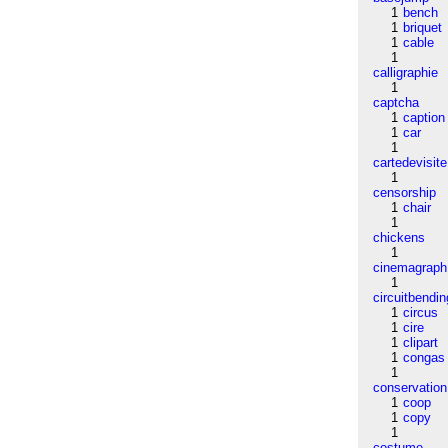
1
bench
1
briquet
1
cable
1
calligraphie
1
captcha
1
caption
1
car
1
cartedevisite
1
censorship
1
chair
1
chickens
1
cinemagraph
1
circuitbendin
1
circus
1
cire
1
clipart
1
congas
1
conservation
1
coop
1
copy
1
costume