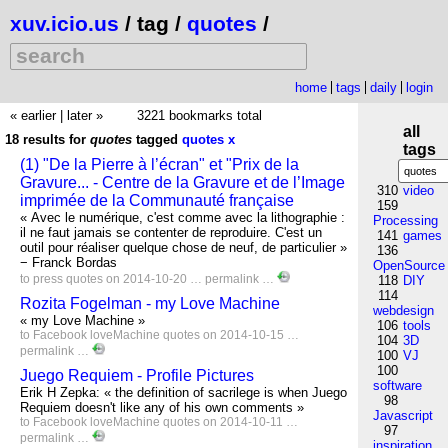
xuv.icio.us
/ tag /
quotes
/
home
tags
daily
login
« earlier
|
later »
3221 bookmarks total
all
18 results for
quotes
tagged
quotes
x
tags
(1) "De la Pierre à l’écran" et "Prix de la
Gravure... - Centre de la Gravure et de l’Image
310
video
imprimée de la Communauté française
159
« Avec le numérique, c'est comme avec la lithographie :
Processing
il ne faut jamais se contenter de reproduire. C'est un
141
games
outil pour réaliser quelque chose de neuf, de particulier »
136
− Franck Bordas
OpenSource
to
press
quotes
on 2014-10-20 …
permalink
…
118
DIY
114
Rozita Fogelman - my Love Machine
webdesign
« my Love Machine »
106
tools
to
Facebook
loveMachine
quotes
on 2014-10-15 …
104
3D
permalink
…
100
VJ
100
Juego Requiem - Profile Pictures
software
Erik H Zepka: « the definition of sacrilege is when Juego
98
Requiem doesn't like any of his own comments »
Javascript
to
Facebook
loveMachine
quotes
on 2014-10-11 …
97
permalink
…
inspiration