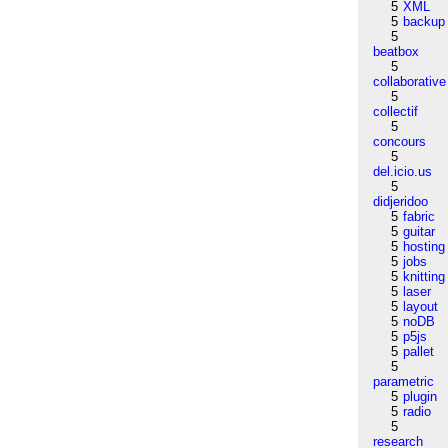
5
XML
5
backup
5
beatbox
5
collaborative
5
collectif
5
concours
5
del.icio.us
5
didjeridoo
5
fabric
5
guitar
5
hosting
5
jobs
5
knitting
5
laser
5
layout
5
noDB
5
p5js
5
pallet
5
parametric
5
plugin
5
radio
5
research