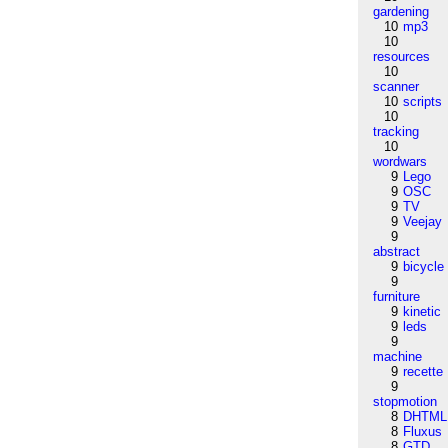
gardening
10
mp3
10
resources
10
scanner
10
scripts
10
tracking
10
wordwars
9
Lego
9
OSC
9
TV
9
Veejay
9
abstract
9
bicycle
9
furniture
9
kinetic
9
leds
9
machine
9
recette
9
stopmotion
8
DHTML
8
Fluxus
8
GTD