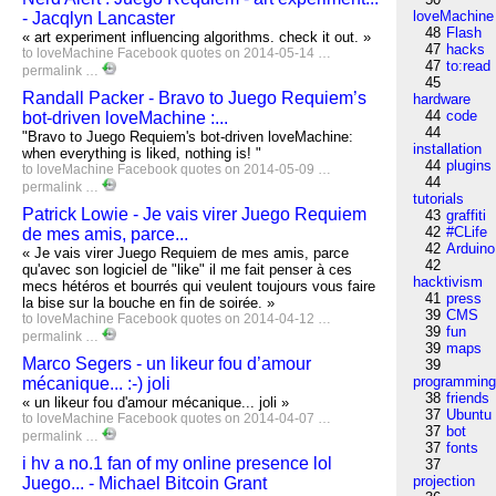
loveMachine
- Jacqlyn Lancaster
48
Flash
« art experiment influencing algorithms. check it out. »
47
hacks
to
loveMachine
Facebook
quotes
on 2014-05-14 …
47
to:read
permalink
…
45
Randall Packer - Bravo to Juego Requiem’s
hardware
44
code
bot-driven loveMachine :...
44
"Bravo to Juego Requiem's bot-driven loveMachine:
installation
when everything is liked, nothing is! "
44
plugins
to
loveMachine
Facebook
quotes
on 2014-05-09 …
44
permalink
…
tutorials
Patrick Lowie - Je vais virer Juego Requiem
43
graffiti
42
#CLife
de mes amis, parce...
42
Arduino
« Je vais virer Juego Requiem de mes amis, parce
42
qu'avec son logiciel de "like" il me fait penser à ces
hacktivism
mecs hétéros et bourrés qui veulent toujours vous faire
41
press
la bise sur la bouche en fin de soirée. »
39
CMS
to
loveMachine
Facebook
quotes
on 2014-04-12 …
39
fun
permalink
…
39
maps
Marco Segers - un likeur fou d’amour
39
programmin
mécanique... :-) joli
38
friends
« un likeur fou d'amour mécanique... joli »
37
Ubuntu
to
loveMachine
Facebook
quotes
on 2014-04-07 …
37
bot
permalink
…
37
fonts
i hv a no.1 fan of my online presence lol
37
projection
Juego... - Michael Bitcoin Grant