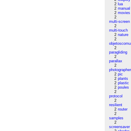
2
lua
2
manual
2
movies
2
multi-screen
2
multi-touch
2
nature
2
objetoscom
2
paragliding
2
parallax
2
photographe
2
pic
2
plants
2
plastic
2
poules
2
protocol
2
resilient
2
router
2
samples
2
screensaver