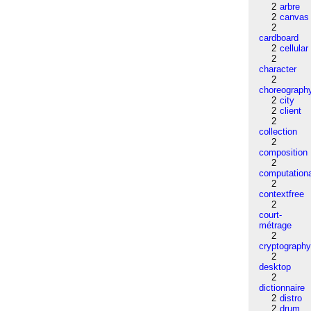
2
arbre
2
canvas
2
cardboard
2
cellular
2
character
2
choreograph
2
city
2
client
2
collection
2
composition
2
computation
2
contextfree
2
court-
métrage
2
cryptograph
2
desktop
2
dictionnaire
2
distro
2
drum