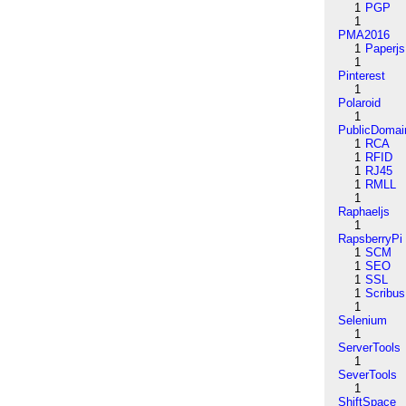
1
PGP
1
PMA2016
1
Paperjs
1
Pinterest
1
Polaroid
1
PublicDomai
1
RCA
1
RFID
1
RJ45
1
RMLL
1
Raphaeljs
1
RapsberryPi
1
SCM
1
SEO
1
SSL
1
Scribus
1
Selenium
1
ServerTools
1
SeverTools
1
ShiftSpace