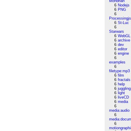
Mondrian
6
Nodejs
6
PNG
6
Processingj
6
St-Luc
6
Starwars
6
WebGL
6
archive
6
dev
6
editor
6
engine
6
examples
6
filetype:mp3
6
film
6
fractals
6
help
6
juggling
6
light
6
liveCD
6
media
6
media:audio
6
media:docu
6
motiongraph