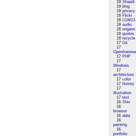
19
Shaarli
19
blog
19
privacy
18
Flickr
18
LGM13
18
audio
18
origami
18
quotes
18
recycle
17
Git
17
Openframew
17
PHP
17
Windows
17
architecture
17
color
17
history
17
illustration
17
text
16
Shiv
16
browser
16
data
16
painting
16
portfolio