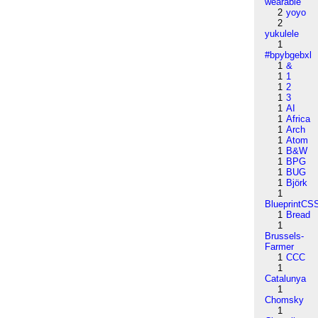
wearable
2
yoyo
2
yukulele
1
#bpybgebxl
1
&
1
1
1
2
1
3
1
AI
1
Africa
1
Arch
1
Atom
1
B&W
1
BPG
1
BUG
1
Björk
1
BlueprintCS
1
Bread
1
Brussels-
Farmer
1
CCC
1
Catalunya
1
Chomsky
1