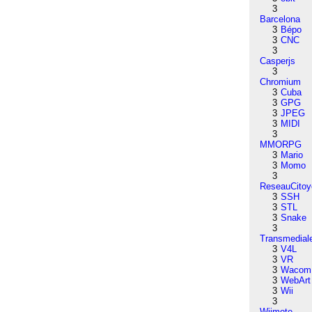
3
Barcelona
3
Bépo
3
CNC
3
Casperjs
3
Chromium
3
Cuba
3
GPG
3
JPEG
3
MIDI
3
MMORPG
3
Mario
3
Momo
3
ReseauCitoy
3
SSH
3
STL
3
Snake
3
Transmedial
3
V4L
3
VR
3
Wacom
3
WebArt
3
Wii
3
Wiimote