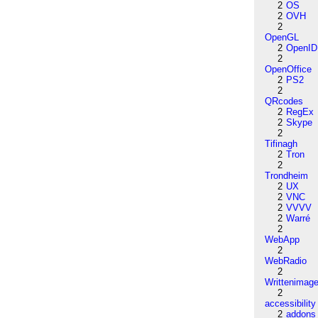
2
OS
2
OVH
2
OpenGL
2
OpenID
2
OpenOffice
2
PS2
2
QRcodes
2
RegEx
2
Skype
2
Tifinagh
2
Tron
2
Trondheim
2
UX
2
VNC
2
VVVV
2
Warré
2
WebApp
2
WebRadio
2
Writtenimag
2
accessibility
2
addons