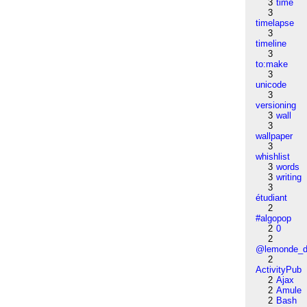
3
time
3
timelapse
3
timeline
3
to:make
3
unicode
3
versioning
3
wall
3
wallpaper
3
whishlist
3
words
3
writing
3
étudiant
2
#algopop
2
0
2
@lemonde_di
2
ActivityPub
2
Ajax
2
Amule
2
Bash