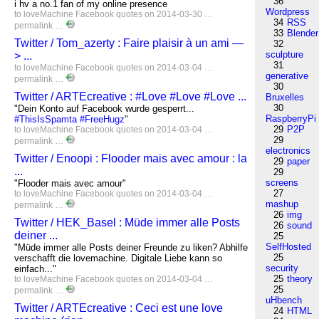
36
i hv a no.1 fan of my online presence
Wordpress
to
loveMachine
Facebook
quotes
on 2014-03-30 …
34
RSS
permalink
…
33
Blender
Twitter / Tom_azerty : Faire plaisir à un ami —
32
sculpture
> ...
31
to
loveMachine
Facebook
quotes
on 2014-03-04 …
generative
permalink
…
30
Twitter / ARTEcreative : #Love #Love #Love ...
Bruxelles
30
"Dein Konto auf Facebook wurde gesperrt...
RaspberryPi
#ThisIsSpamta
#FreeHugz
"
29
P2P
to
loveMachine
Facebook
quotes
on 2014-03-04 …
29
permalink
…
electronics
Twitter / Enoopi : Flooder mais avec amour : la
29
paper
...
29
screens
"Flooder mais avec amour"
27
to
loveMachine
Facebook
quotes
on 2014-03-04 …
mashup
permalink
…
26
img
Twitter / HEK_Basel : Müde immer alle Posts
26
sound
deiner ...
25
SelfHosted
"Müde immer alle Posts deiner Freunde zu liken? Abhilfe
25
verschafft die lovemachine. Digitale Liebe kann so
security
einfach..."
25
theory
to
loveMachine
Facebook
quotes
on 2014-03-04 …
25
permalink
…
uHbench
Twitter / ARTEcreative : Ceci est une love
24
HTML