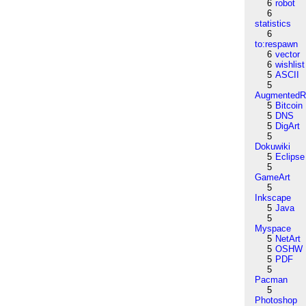
6
robot
6
statistics
6
to:respawn
6
vector
6
wishlist
5
ASCII
5
AugmentedRe
5
Bitcoin
5
DNS
5
DigArt
5
Dokuwiki
5
Eclipse
5
GameArt
5
Inkscape
5
Java
5
Myspace
5
NetArt
5
OSHW
5
PDF
5
Pacman
5
Photoshop