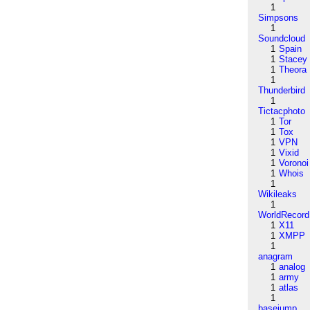
1
Simpsons
1
Soundcloud
1
Spain
1
Stacey
1
Theora
1
Thunderbird
1
Tictacphoto
1
Tor
1
Tox
1
VPN
1
Vixid
1
Voronoi
1
Whois
1
Wikileaks
1
WorldRecord
1
X11
1
XMPP
1
anagram
1
analog
1
army
1
atlas
1
basejump