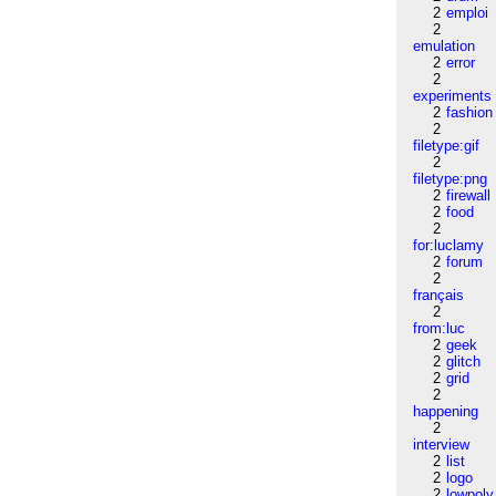
2
emploi
2
emulation
2
error
2
experiments
2
fashion
2
filetype:gif
2
filetype:png
2
firewall
2
food
2
for:luclamy
2
forum
2
français
2
from:luc
2
geek
2
glitch
2
grid
2
happening
2
interview
2
list
2
logo
2
lowpoly